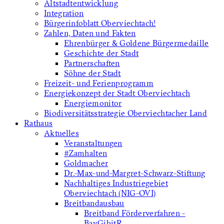
Altstadtentwicklung
Integration
Bürgerinfoblatt Oberviechtach!
Zahlen, Daten und Fakten
Ehrenbürger & Goldene Bürgermedaille
Geschichte der Stadt
Partnerschaften
Söhne der Stadt
Freizeit- und Ferienprogramm
Energiekonzept der Stadt Oberviechtach
Energiemonitor
Biodiversitätsstrategie Oberviechtacher Land
Rathaus
Aktuelles
Veranstaltungen
#Zamhalten
Goldmacher
Dr.-Max-und-Margret-Schwarz-Stiftung
Nachhaltiges Industriegebiet
Oberviechtach (NIG-OVI)
Breitbandausbau
Breitband Förderverfahren -
BayGibitR