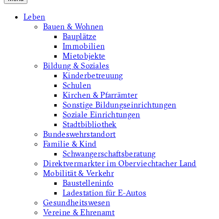
Leben
Bauen & Wohnen
Bauplätze
Immobilien
Mietobjekte
Bildung & Soziales
Kinderbetreuung
Schulen
Kirchen & Pfarrämter
Sonstige Bildungseinrichtungen
Soziale Einrichtungen
Stadtbibliothek
Bundeswehrstandort
Familie & Kind
Schwangerschaftsberatung
Direktvermarkter im Oberviechtacher Land
Mobilität & Verkehr
Baustelleninfo
Ladestation für E-Autos
Gesundheitswesen
Vereine & Ehrenamt