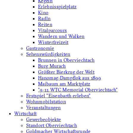
Kegeln
Erlebnisspielplatz
Kino
Radln
Reiten
Vitalparcours
Wandern und Walken
Winterfreizeit
Gastronomie
Sehenswürdigkeiten
Brunnen in Oberviechtach
Burg Murach
Größter Bierkrug der Welt
Hanomag-Dampflok aus 1899
Maibaum am Marktplatz
"9-11 WTC Memorial Oberviechtach"
Festspiel "Eisenbarth erleben"
Wohnmobilstation
Veranstaltungen
Wirtschaft
Gewerbeobjekte
Standort Oberviechtach
Goldmacher Wirtschaftsrunde