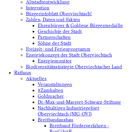
Altstadtentwicklung
Integration
Bürgerinfoblatt Oberviechtach!
Zahlen, Daten und Fakten
Ehrenbürger & Goldene Bürgermedaille
Geschichte der Stadt
Partnerschaften
Söhne der Stadt
Freizeit- und Ferienprogramm
Energiekonzept der Stadt Oberviechtach
Energiemonitor
Biodiversitätsstrategie Oberviechtacher Land
Rathaus
Aktuelles
Veranstaltungen
#Zamhalten
Goldmacher
Dr.-Max-und-Margret-Schwarz-Stiftung
Nachhaltiges Industriegebiet
Oberviechtach (NIG-OVI)
Breitbandausbau
Breitband Förderverfahren -
BayGibitR