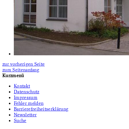
zur vorherigen Seite
zum Seitenanfang
Kurzmenü
Kontakt
Datenschutz
Impressum
Fehler melden
Barrierefreiheitserklärung
Newsletter
Suche