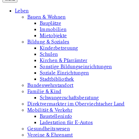
Leben
Bauen & Wohnen
Bauplätze
Immobilien
Mietobjekte
Bildung & Soziales
Kinderbetreuung
Schulen
Kirchen & Pfarrämter
Sonstige Bildungseinrichtungen
Soziale Einrichtungen
Stadtbibliothek
Bundeswehrstandort
Familie & Kind
Schwangerschaftsberatung
Direktvermarkter im Oberviechtacher Land
Mobilität & Verkehr
Baustelleninfo
Ladestation für E-Autos
Gesundheitswesen
Vereine & Ehrenamt