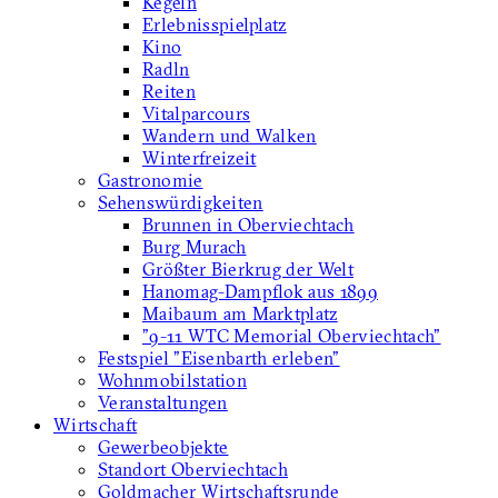
Kegeln
Erlebnisspielplatz
Kino
Radln
Reiten
Vitalparcours
Wandern und Walken
Winterfreizeit
Gastronomie
Sehenswürdigkeiten
Brunnen in Oberviechtach
Burg Murach
Größter Bierkrug der Welt
Hanomag-Dampflok aus 1899
Maibaum am Marktplatz
"9-11 WTC Memorial Oberviechtach"
Festspiel "Eisenbarth erleben"
Wohnmobilstation
Veranstaltungen
Wirtschaft
Gewerbeobjekte
Standort Oberviechtach
Goldmacher Wirtschaftsrunde