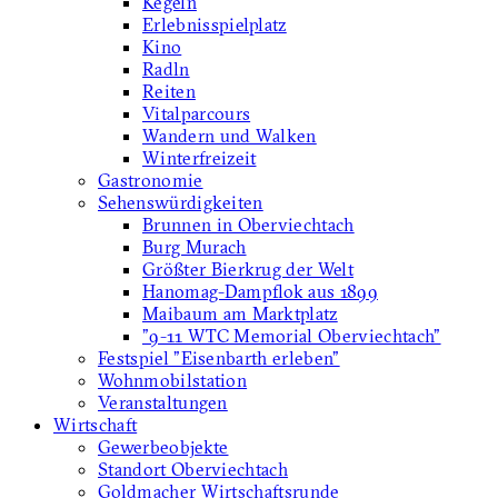
Kegeln
Erlebnisspielplatz
Kino
Radln
Reiten
Vitalparcours
Wandern und Walken
Winterfreizeit
Gastronomie
Sehenswürdigkeiten
Brunnen in Oberviechtach
Burg Murach
Größter Bierkrug der Welt
Hanomag-Dampflok aus 1899
Maibaum am Marktplatz
"9-11 WTC Memorial Oberviechtach"
Festspiel "Eisenbarth erleben"
Wohnmobilstation
Veranstaltungen
Wirtschaft
Gewerbeobjekte
Standort Oberviechtach
Goldmacher Wirtschaftsrunde