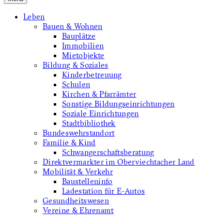
Leben
Bauen & Wohnen
Bauplätze
Immobilien
Mietobjekte
Bildung & Soziales
Kinderbetreuung
Schulen
Kirchen & Pfarrämter
Sonstige Bildungseinrichtungen
Soziale Einrichtungen
Stadtbibliothek
Bundeswehrstandort
Familie & Kind
Schwangerschaftsberatung
Direktvermarkter im Oberviechtacher Land
Mobilität & Verkehr
Baustelleninfo
Ladestation für E-Autos
Gesundheitswesen
Vereine & Ehrenamt