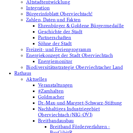
Altstadtentwicklung
Integration
Bürgerinfoblatt Oberviechtach!
Zahlen, Daten und Fakten
Ehrenbürger & Goldene Bürgermedaille
Geschichte der Stadt
Partnerschaften
Söhne der Stadt
Freizeit- und Ferienprogramm
Energiekonzept der Stadt Oberviechtach
Energiemonitor
Biodiversitätsstrategie Oberviechtacher Land
Rathaus
Aktuelles
Veranstaltungen
#Zamhalten
Goldmacher
Dr.-Max-und-Margret-Schwarz-Stiftung
Nachhaltiges Industriegebiet
Oberviechtach (NIG-OVI)
Breitbandausbau
Breitband Förderverfahren -
BayGibitR