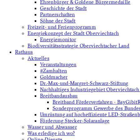
Ehrenbürger & Goldene Bürgermedaille
Geschichte der Stadt
Partnerschaften
Söhne der Stadt
Freizeit- und Ferienprogramm
Energiekonzept der Stadt Oberviechtach
Energiemonitor
Biodiversitätsstrategie Oberviechtacher Land
Rathaus
Aktuelles
Veranstaltungen
#Zamhalten
Goldmacher
Dr.-Max-und-Margret-Schwarz-Stiftung
Nachhaltiges Industriegebiet Oberviechtach
Breitbandausbau
Breitband Förderverfahren - BayGibit
Sonderprogramm Gewerbe des Bunde
Umrüstung auf hocheffiziente LED-Straßen
Förderung Stecker-Solaranlage
Wasser und Abwasser
Was erledige ich wo?
Online-Dienste