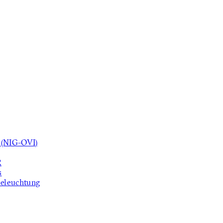
 (NIG-OVI)
R
s
beleuchtung