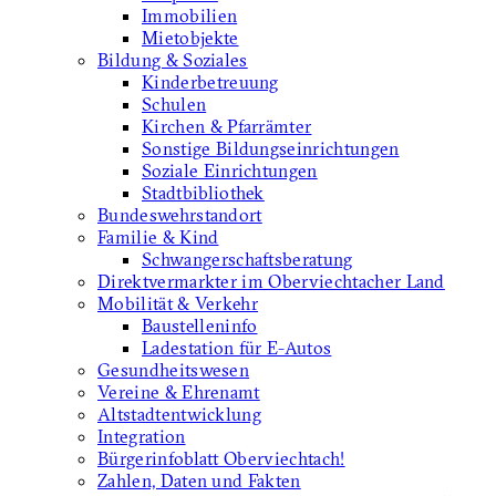
Immobilien
Mietobjekte
Bildung & Soziales
Kinderbetreuung
Schulen
Kirchen & Pfarrämter
Sonstige Bildungseinrichtungen
Soziale Einrichtungen
Stadtbibliothek
Bundeswehrstandort
Familie & Kind
Schwangerschaftsberatung
Direktvermarkter im Oberviechtacher Land
Mobilität & Verkehr
Baustelleninfo
Ladestation für E-Autos
Gesundheitswesen
Vereine & Ehrenamt
Altstadtentwicklung
Integration
Bürgerinfoblatt Oberviechtach!
Zahlen, Daten und Fakten