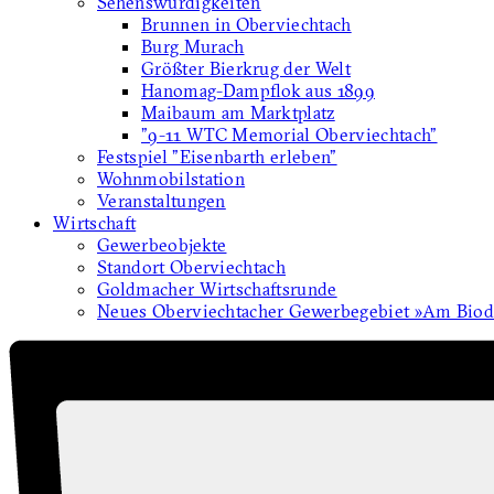
Sehenswürdigkeiten
Brunnen in Oberviechtach
Burg Murach
Größter Bierkrug der Welt
Hanomag-Dampflok aus 1899
Maibaum am Marktplatz
"9-11 WTC Memorial Oberviechtach"
Festspiel "Eisenbarth erleben"
Wohnmobilstation
Veranstaltungen
Wirtschaft
Gewerbeobjekte
Standort Oberviechtach
Goldmacher Wirtschaftsrunde
Neues Oberviechtacher Gewerbegebiet »Am Biodi