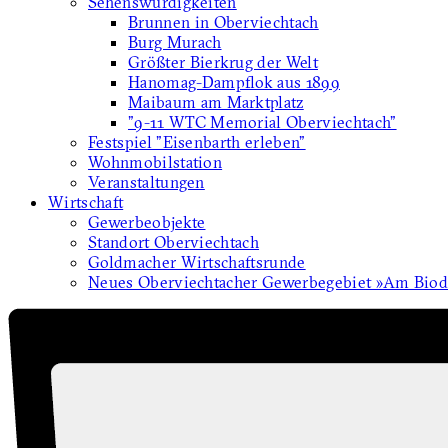
Sehenswürdigkeiten
Brunnen in Oberviechtach
Burg Murach
Größter Bierkrug der Welt
Hanomag-Dampflok aus 1899
Maibaum am Marktplatz
"9-11 WTC Memorial Oberviechtach"
Festspiel "Eisenbarth erleben"
Wohnmobilstation
Veranstaltungen
Wirtschaft
Gewerbeobjekte
Standort Oberviechtach
Goldmacher Wirtschaftsrunde
Neues Oberviechtacher Gewerbegebiet »Am Biodi