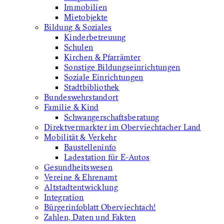
Immobilien
Mietobjekte
Bildung & Soziales
Kinderbetreuung
Schulen
Kirchen & Pfarrämter
Sonstige Bildungseinrichtungen
Soziale Einrichtungen
Stadtbibliothek
Bundeswehrstandort
Familie & Kind
Schwangerschaftsberatung
Direktvermarkter im Oberviechtacher Land
Mobilität & Verkehr
Baustelleninfo
Ladestation für E-Autos
Gesundheitswesen
Vereine & Ehrenamt
Altstadtentwicklung
Integration
Bürgerinfoblatt Oberviechtach!
Zahlen, Daten und Fakten