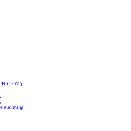
 (NIG-OVI)
R
s
beleuchtung