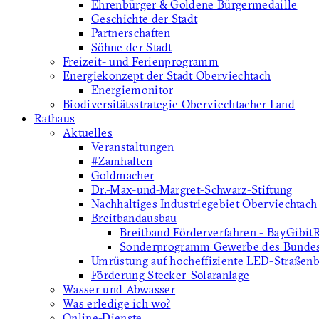
Ehrenbürger & Goldene Bürgermedaille
Geschichte der Stadt
Partnerschaften
Söhne der Stadt
Freizeit- und Ferienprogramm
Energiekonzept der Stadt Oberviechtach
Energiemonitor
Biodiversitätsstrategie Oberviechtacher Land
Rathaus
Aktuelles
Veranstaltungen
#Zamhalten
Goldmacher
Dr.-Max-und-Margret-Schwarz-Stiftung
Nachhaltiges Industriegebiet Oberviechtach
Breitbandausbau
Breitband Förderverfahren - BayGibit
Sonderprogramm Gewerbe des Bunde
Umrüstung auf hocheffiziente LED-Straßen
Förderung Stecker-Solaranlage
Wasser und Abwasser
Was erledige ich wo?
Online-Dienste