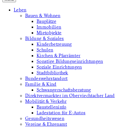
Leben
Bauen & Wohnen
Bauplätze
Immobilien
Mietobjekte
Bildung & Soziales
Kinderbetreuung
Schulen
Kirchen & Pfarrämter
Sonstige Bildungseinrichtungen
Soziale Einrichtungen
Stadtbibliothek
Bundeswehrstandort
Familie & Kind
Schwangerschaftsberatung
Direktvermarkter im Oberviechtacher Land
Mobilität & Verkehr
Baustelleninfo
Ladestation für E-Autos
Gesundheitswesen
Vereine & Ehrenamt