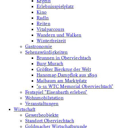
Kegeln
Erlebnisspielplatz
Kino
Radln
Reiten
Vitalparcours
Wandern und Walken
Winterfreizeit
Gastronomie
Sehenswürdigkeiten
Brunnen in Oberviechtach
Burg Murach
Größter Bierkrug der Welt
Hanomag-Dampflok aus 1899
Maibaum am Marktplatz
"9-11 WTC Memorial Oberviechtach"
Festspiel "Eisenbarth erleben"
Wohnmobilstation
Veranstaltungen
Wirtschaft
Gewerbeobjekte
Standort Oberviechtach
Goldmacher Wirtschaftsrunde