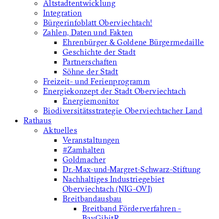
Altstadtentwicklung
Integration
Bürgerinfoblatt Oberviechtach!
Zahlen, Daten und Fakten
Ehrenbürger & Goldene Bürgermedaille
Geschichte der Stadt
Partnerschaften
Söhne der Stadt
Freizeit- und Ferienprogramm
Energiekonzept der Stadt Oberviechtach
Energiemonitor
Biodiversitätsstrategie Oberviechtacher Land
Rathaus
Aktuelles
Veranstaltungen
#Zamhalten
Goldmacher
Dr.-Max-und-Margret-Schwarz-Stiftung
Nachhaltiges Industriegebiet
Oberviechtach (NIG-OVI)
Breitbandausbau
Breitband Förderverfahren -
BayGibitR