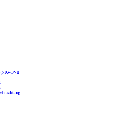
 (NIG-OVI)
R
s
beleuchtung