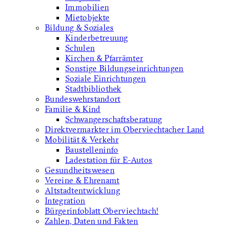
Immobilien
Mietobjekte
Bildung & Soziales
Kinderbetreuung
Schulen
Kirchen & Pfarrämter
Sonstige Bildungseinrichtungen
Soziale Einrichtungen
Stadtbibliothek
Bundeswehrstandort
Familie & Kind
Schwangerschaftsberatung
Direktvermarkter im Oberviechtacher Land
Mobilität & Verkehr
Baustelleninfo
Ladestation für E-Autos
Gesundheitswesen
Vereine & Ehrenamt
Altstadtentwicklung
Integration
Bürgerinfoblatt Oberviechtach!
Zahlen, Daten und Fakten