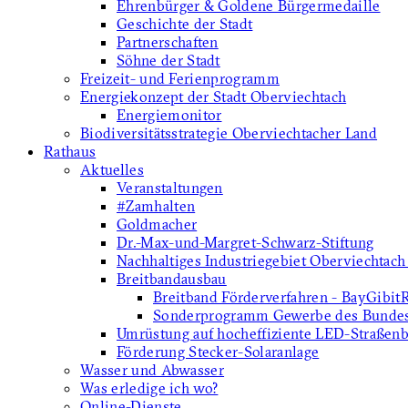
Ehrenbürger & Goldene Bürgermedaille
Geschichte der Stadt
Partnerschaften
Söhne der Stadt
Freizeit- und Ferienprogramm
Energiekonzept der Stadt Oberviechtach
Energiemonitor
Biodiversitätsstrategie Oberviechtacher Land
Rathaus
Aktuelles
Veranstaltungen
#Zamhalten
Goldmacher
Dr.-Max-und-Margret-Schwarz-Stiftung
Nachhaltiges Industriegebiet Oberviechtach
Breitbandausbau
Breitband Förderverfahren - BayGibit
Sonderprogramm Gewerbe des Bunde
Umrüstung auf hocheffiziente LED-Straßen
Förderung Stecker-Solaranlage
Wasser und Abwasser
Was erledige ich wo?
Online-Dienste