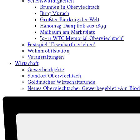
Sehenswürdigkeiten
Brunnen in Oberviechtach
Burg Murach
Größter Bierkrug der Welt
Hanomag-Dampflok aus 1899
Maibaum am Marktplatz
"9-11 WTC Memorial Oberviechtach"
Festspiel "Eisenbarth erleben"
Wohnmobilstation
Veranstaltungen
Wirtschaft
Gewerbeobjekte
Standort Oberviechtach
Goldmacher Wirtschaftsrunde
Neues Oberviechtacher Gewerbegebiet »Am Biodi