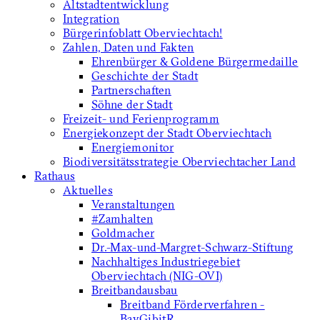
Altstadtentwicklung
Integration
Bürgerinfoblatt Oberviechtach!
Zahlen, Daten und Fakten
Ehrenbürger & Goldene Bürgermedaille
Geschichte der Stadt
Partnerschaften
Söhne der Stadt
Freizeit- und Ferienprogramm
Energiekonzept der Stadt Oberviechtach
Energiemonitor
Biodiversitätsstrategie Oberviechtacher Land
Rathaus
Aktuelles
Veranstaltungen
#Zamhalten
Goldmacher
Dr.-Max-und-Margret-Schwarz-Stiftung
Nachhaltiges Industriegebiet
Oberviechtach (NIG-OVI)
Breitbandausbau
Breitband Förderverfahren -
BayGibitR