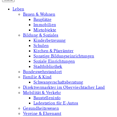
Leben
Bauen & Wohnen
Bauplätze
Immobilien
Mietobjekte
Bildung & Soziales
Kinderbetreuung
Schulen
Kirchen & Pfarrämter
Sonstige Bildungseinrichtungen
Soziale Einrichtungen
Stadtbibliothek
Bundeswehrstandort
Familie & Kind
Schwangerschaftsberatung
Direktvermarkter im Oberviechtacher Land
Mobilität & Verkehr
Baustelleninfo
Ladestation für E-Autos
Gesundheitswesen
Vereine & Ehrenamt