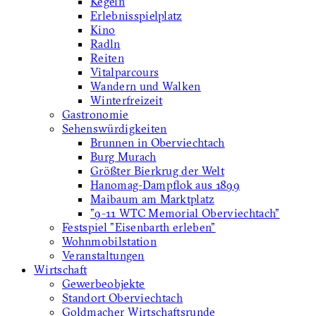
Kegeln
Erlebnisspielplatz
Kino
Radln
Reiten
Vitalparcours
Wandern und Walken
Winterfreizeit
Gastronomie
Sehenswürdigkeiten
Brunnen in Oberviechtach
Burg Murach
Größter Bierkrug der Welt
Hanomag-Dampflok aus 1899
Maibaum am Marktplatz
"9-11 WTC Memorial Oberviechtach"
Festspiel "Eisenbarth erleben"
Wohnmobilstation
Veranstaltungen
Wirtschaft
Gewerbeobjekte
Standort Oberviechtach
Goldmacher Wirtschaftsrunde